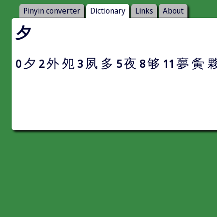
Pinyin converter
Dictionary
Links
About
夕
夕
外
夗
夙
多
夜
够
夣
夤
0
2
3
5
8
11