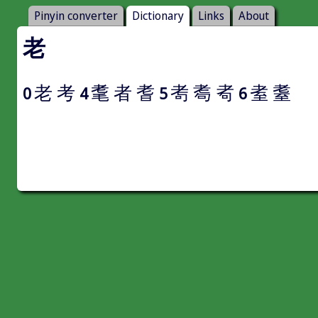
Pinyin converter
Dictionary
Links
About
老
老
考
耄
者
耆
耉
耈
耇
耊
耋
0
4
5
6