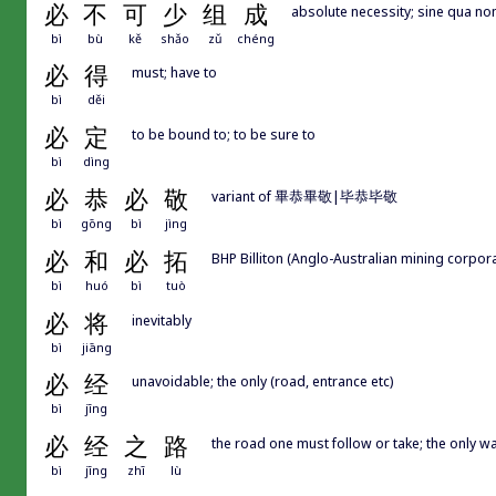
必
不
可
少
组
成
absolute necessity; sine qua no
bì
bù
kě
shǎo
zǔ
chéng
必
得
must; have to
bì
děi
必
定
to be bound to; to be sure to
bì
dìng
必
恭
必
敬
variant of 畢恭畢敬|毕恭毕敬
bì
gōng
bì
jìng
必
和
必
拓
BHP Billiton (Anglo-Australian mining corpora
bì
huó
bì
tuò
必
将
inevitably
bì
jiāng
必
经
unavoidable; the only (road, entrance etc)
bì
jīng
必
经
之
路
the road one must follow or take; the onl
bì
jīng
zhī
lù