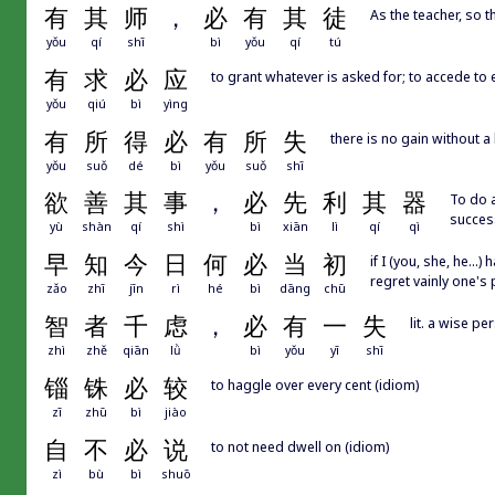
有
其
师
，
必
有
其
徒
As the teacher, so t
yǒu
qí
shī
bì
yǒu
qí
tú
有
求
必
应
to grant whatever is asked for; to accede to 
yǒu
qiú
bì
yìng
有
所
得
必
有
所
失
there is no gain without a 
yǒu
suǒ
dé
bì
yǒu
suǒ
shī
欲
善
其
事
，
必
先
利
其
器
To do a
success
yù
shàn
qí
shì
bì
xiān
lì
qí
qì
早
知
今
日
何
必
当
初
if I (you, she, he...
regret vainly one's
zǎo
zhī
jīn
rì
hé
bì
dāng
chū
智
者
千
虑
，
必
有
一
失
lit. a wise pe
zhì
zhě
qiān
lǜ
bì
yǒu
yī
shī
锱
铢
必
较
to haggle over every cent (idiom)
zī
zhū
bì
jiào
自
不
必
说
to not need dwell on (idiom)
zì
bù
bì
shuō