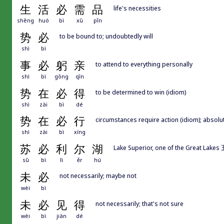
生
活
必
需
品
life's necessities
shēng
huó
bì
xū
pǐn
势
必
to be bound to; undoubtedly will
shì
bì
事
必
躬
亲
to attend to everything personally
shì
bì
gōng
qīn
势
在
必
得
to be determined to win (idiom)
shì
zài
bì
dé
势
在
必
行
circumstances require action (idiom); absolu
shì
zài
bì
xíng
苏
必
利
尔
湖
Lake Superior, one of the Great Lak
sū
bì
lì
ěr
hú
未
必
not necessarily; maybe not
wèi
bì
未
必
见
得
not necessarily; that's not sure
wèi
bì
jiàn
dé