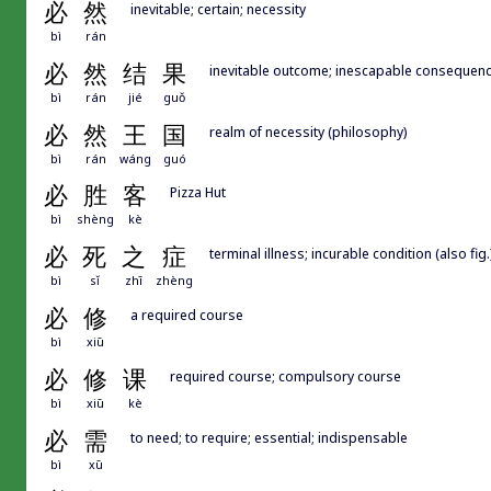
必
然
inevitable; certain; necessity
bì
rán
必
然
结
果
inevitable outcome; inescapable consequen
bì
rán
jié
guǒ
必
然
王
国
realm of necessity (philosophy)
bì
rán
wáng
guó
必
胜
客
Pizza Hut
bì
shèng
kè
必
死
之
症
terminal illness; incurable condition (also fig.
bì
sǐ
zhī
zhèng
必
修
a required course
bì
xiū
必
修
课
required course; compulsory course
bì
xiū
kè
必
需
to need; to require; essential; indispensable
bì
xū