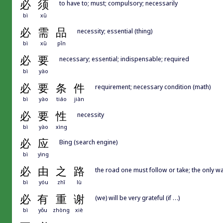
必
须
to have to; must; compulsory; necessarily
bì
xū
必
需
品
necessity; essential (thing)
bì
xū
pǐn
必
要
necessary; essential; indispensable; required
bì
yào
必
要
条
件
requirement; necessary condition (math)
bì
yào
tiáo
jiàn
必
要
性
necessity
bì
yào
xìng
必
应
Bing (search engine)
bì
yìng
必
由
之
路
the road one must follow or take; the only w
bì
yóu
zhī
lù
必
有
重
谢
(we) will be very grateful (if …)
bì
yǒu
zhòng
xiè