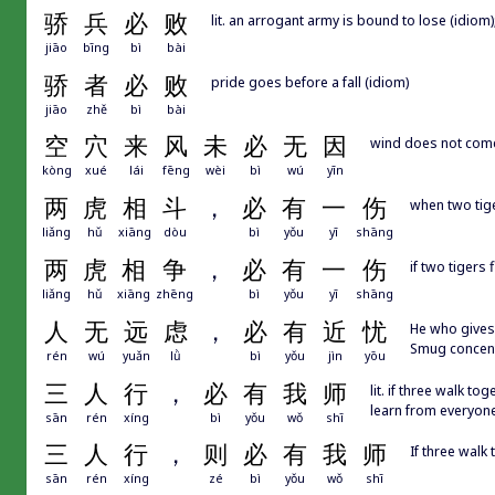
骄
兵
必
败
lit. an arrogant army is bound to lose (idiom);
jiāo
bīng
bì
bài
骄
者
必
败
pride goes before a fall (idiom)
jiāo
zhě
bì
bài
空
穴
来
风
未
必
无
因
wind does not come 
kòng
xué
lái
fēng
wèi
bì
wú
yīn
两
虎
相
斗
，
必
有
一
伤
when two tiger
liǎng
hǔ
xiāng
dòu
bì
yǒu
yī
shāng
两
虎
相
争
，
必
有
一
伤
if two tigers 
liǎng
hǔ
xiāng
zhēng
bì
yǒu
yī
shāng
人
无
远
虑
，
必
有
近
忧
He who gives 
Smug concentr
rén
wú
yuǎn
lǜ
bì
yǒu
jìn
yōu
三
人
行
，
必
有
我
师
lit. if three walk t
learn from everyon
sān
rén
xíng
bì
yǒu
wǒ
shī
三
人
行
，
则
必
有
我
师
If three walk
sān
rén
xíng
zé
bì
yǒu
wǒ
shī