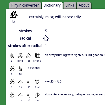
Pinyin converter
Dictionary
Links
About
必
certainly; must; will; necessarily
bì
strokes
5
心
radical
strokes after radical
1
哀
兵
必
胜
an army burning with righteous indignation i
āi
bīng
bì
shèng
必
备
essential
bì
bèi
必
不
可
缺
see 必不可少
bì
bù
kě
quē
必
不
可
少
absolutely necessary; indispensable; essenti
bì
bù
kě
shǎo