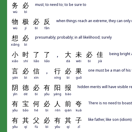
务
必
must; to need to; to be sure to
wù
bì
物
极
必
反
when things reach an extreme, they can only 
wù
jí
bì
fǎn
想
必
presumably; probably; in all likelihood; surely
xiǎng
bì
小
时
了
了
，
大
未
必
佳
being bright 
xiǎo
shí
liǎo
liǎo
dà
wèi
bì
jiā
言
必
信
，
行
必
果
one must be a man of his 
yán
bì
xìn
xíng
bì
guǒ
阴
德
必
有
阳
报
hidden merits will have visible 
yīn
dé
bì
yǒu
yáng
bào
有
宝
何
必
人
前
夸
There is no need to boast
yǒu
bǎo
hé
bì
rén
qián
kuā
有
其
父
必
有
其
子
like father, like son (idiom)
yǒu
qí
fù
bì
yǒu
qí
zǐ