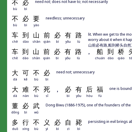
不
必
need not; does not have to; not necessarily
bù
bì
不
必
要
needless; unnecessary
bù
bì
yào
车
到
山
前
必
有
路
lit. When we get to the moun
worry about it when it
chē
dào
shān
qián
bì
yǒu
lù
山前必有路,船到桥头自然
车
到
山
前
必
有
路
，
船
到
桥
chē
dào
shān
qián
bì
yǒu
lù
chuán
dào
qiáo
t
大
可
不
必
need not; unnecessary
dà
kě
bù
bì
大
难
不
死
，
必
有
后
福
one is bound 
dà
nàn
bù
sǐ
bì
yǒu
hòu
fú
董
必
武
Dong Biwu (1886-1975), one of the founders of th
dǒng
bì
wǔ
多
行
不
义
必
自
毙
persisting in evil brings a
duō
xíng
bù
yì
bì
zì
bì