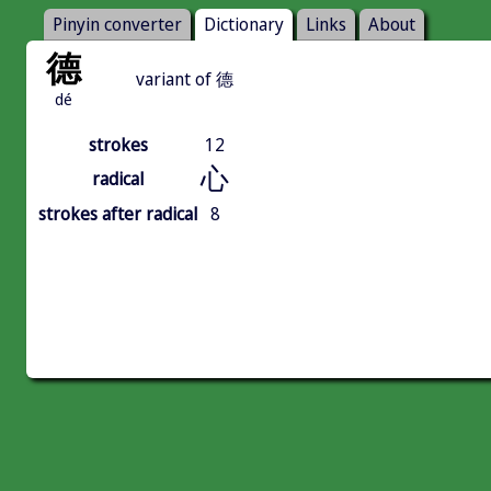
Pinyin converter
Dictionary
Links
About
德
variant of 德
dé
strokes
12
心
radical
strokes after radical
8