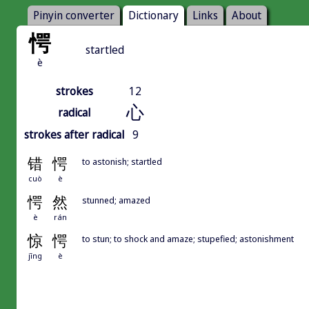
Pinyin converter
Dictionary
Links
About
愕
startled
è
strokes
12
心
radical
strokes after radical
9
错
愕
to astonish; startled
cuò
è
愕
然
stunned; amazed
è
rán
惊
愕
to stun; to shock and amaze; stupefied; astonishment
jīng
è