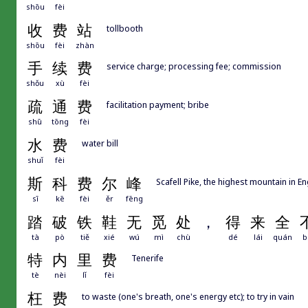
shōu
fèi
收
费
站
tollbooth
shōu
fèi
zhàn
手
续
费
service charge; processing fee; commission
shǒu
xù
fèi
疏
通
费
facilitation payment; bribe
shū
tōng
fèi
水
费
water bill
shuǐ
fèi
斯
科
费
尔
峰
Scafell Pike, the highest mountain in E
sī
kē
fèi
ěr
fēng
踏
破
铁
鞋
无
觅
处
，
得
来
全
tà
pò
tiě
xié
wú
mì
chù
dé
lái
quán
b
特
内
里
费
Tenerife
tè
nèi
lǐ
fèi
枉
费
to waste (one's breath, one's energy etc); to try in vain