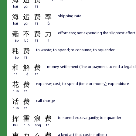
hǎi
yùn
fèi
海
运
费
率
shipping rate
hǎi
yùn
fèi
lǜ
毫
不
费
力
effortless; not expending the slightest effort
háo
bù
fèi
lì
耗
费
to waste; to spend; to consume; to squander
hào
fèi
和
解
费
money settlement (fine or payment to end a legal d
hé
jiě
fèi
花
费
expense; cost; to spend (time or money); expenditure
huā
fèi
话
费
call charge
huà
fèi
挥
霍
浪
费
to spend extravagantly; to squander
huī
huò
làng
fèi
惠
而
不
费
a kind act that costs nothing