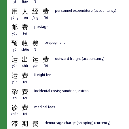
yī
liáo
fèi
用
人
经
费
personnel expenditure (accountancy)
yòng
rén
jīng
fèi
邮
费
postage
yóu
fèi
预
收
费
prepayment
yù
shōu
fèi
运
出
运
费
outward freight (accountancy)
yùn
chū
yùn
fèi
运
费
freight fee
yùn
fèi
杂
费
incidental costs; sundries; extras
zá
fèi
诊
费
medical fees
zhěn
fèi
滞
期
费
demurrage charge (shipping) (currency)