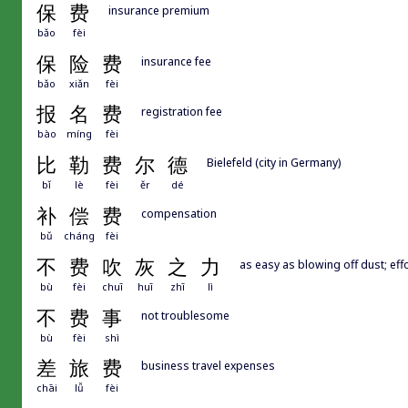
保
费
insurance premium
bǎo
fèi
保
险
费
insurance fee
bǎo
xiǎn
fèi
报
名
费
registration fee
bào
míng
fèi
比
勒
费
尔
德
Bielefeld (city in Germany)
bǐ
lè
fèi
ěr
dé
补
偿
费
compensation
bǔ
cháng
fèi
不
费
吹
灰
之
力
as easy as blowing off dust; eff
bù
fèi
chuī
huī
zhī
lì
不
费
事
not troublesome
bù
fèi
shì
差
旅
费
business travel expenses
chāi
lǚ
fèi