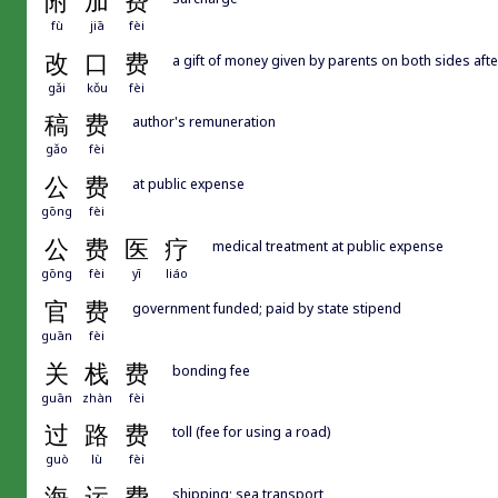
附
加
费
fù
jiā
fèi
改
口
费
a gift of money given by parents on both sides afte
gǎi
kǒu
fèi
稿
费
author's remuneration
gǎo
fèi
公
费
at public expense
gōng
fèi
公
费
医
疗
medical treatment at public expense
gōng
fèi
yī
liáo
官
费
government funded; paid by state stipend
guān
fèi
关
栈
费
bonding fee
guān
zhàn
fèi
过
路
费
toll (fee for using a road)
guò
lù
fèi
海
运
费
shipping; sea transport