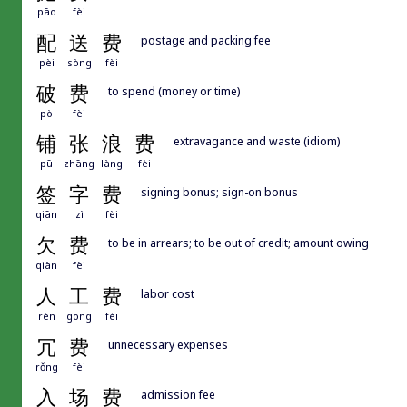
pāo
fèi
配
送
费
postage and packing fee
pèi
sòng
fèi
破
费
to spend (money or time)
pò
fèi
铺
张
浪
费
extravagance and waste (idiom)
pū
zhāng
làng
fèi
签
字
费
signing bonus; sign-on bonus
qiān
zì
fèi
欠
费
to be in arrears; to be out of credit; amount owing
qiàn
fèi
人
工
费
labor cost
rén
gōng
fèi
冗
费
unnecessary expenses
rǒng
fèi
入
场
费
admission fee