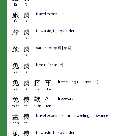
lù
fèi
旅
费
travel expenses
lǚ
fèi
靡
费
to waste; to squander
mí
fèi
糜
费
variant of 靡費|靡费
mí
fèi
免
费
free (of charge)
miǎn
fèi
免
费
搭
车
free riding (economics)
miǎn
fèi
dā
chē
免
费
软
件
freeware
miǎn
fèi
ruǎn
jiàn
盘
费
travel expenses; fare; traveling allowance
pán
fèi
抛
费
to waste; to squander