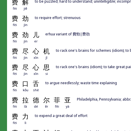
费
解
to be puzzled; hard to understand; unintelligible; incomp
fèi
jiě
费
劲
to require effort; strenuous
fèi
jìn
费
劲
儿
erhua variant of 費勁|费劲
fèi
jìn
er
费
尽
心
机
to rack one's brains for schemes (idiom); to 
fèi
jìn
xīn
jī
费
尽
心
思
to rack one's brains (idiom); to take great pa
fèi
jìn
xīn
si
费
口
舌
to argue needlessly; waste time explaining
fèi
kǒu
shé
费
拉
德
尔
菲
亚
Philadelphia, Pennsylvania; a
fèi
lā
dé
ěr
fēi
yà
费
力
to expend a great deal of effort
fèi
lì