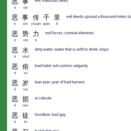
恶
事
evil; malicious deed
è
shì
恶
事
传
千
里
evil deeds spread a thousand miles (id
è
shì
chuán
qiān
lǐ
恶
势
力
evil forces; criminal elements
è
shì
lì
恶
水
dirty water; water that is unfit to drink; slops
è
shuǐ
恶
俗
bad habit; evil custom; vulgarity
è
sú
恶
岁
lean year; year of bad harvest
è
suì
恶
损
to ridicule
è
sǔn
恶
徒
hoodlum; bad guy
è
tú
bad habit; vice