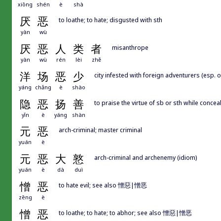
xiōng
shén
è
shà
厌
恶
to loathe; to hate; disgusted with sth
yàn
wù
厌
恶
人
类
者
misanthrope
yàn
wù
rén
lèi
zhě
洋
场
恶
少
city infested with foreign adventurers (esp. o
yáng
chǎng
è
shào
隐
恶
扬
善
to praise the virtue of sb or sth while conceal
yǐn
è
yáng
shàn
元
恶
arch-criminal; master criminal
yuán
è
元
恶
大
憝
arch-criminal and archenemy (idiom)
yuán
è
dà
duì
憎
恶
to hate evil; see also 憎惡|憎恶
zēng
è
憎
恶
to loathe; to hate; to abhor; see also 憎惡|憎恶