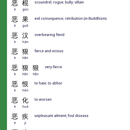
恶
棍
scoundrel; rogue; bully; villain
è
gùn
恶
果
evil consequence; retribution (in Buddhism)
è
guǒ
恶
汉
overbearing fiend
è
hàn
恶
狠
fierce and vicious
è
hěn
恶
狠
狠
very fierce
è
hěn
hěn
恶
恨
to hate; to abhor
è
hèn
恶
化
to worsen
è
huà
恶
疾
unpleasant ailment; foul disease
è
jí