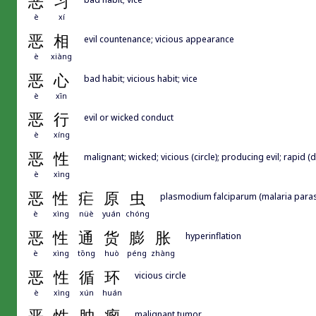
恶
习
è
xí
恶
相
evil countenance; vicious appearance
è
xiàng
恶
心
bad habit; vicious habit; vice
è
xīn
恶
行
evil or wicked conduct
è
xíng
恶
性
malignant; wicked; vicious (circle); producing evil; rapid (d
è
xìng
恶
性
疟
原
虫
plasmodium falciparum (malaria paras
è
xìng
nüè
yuán
chóng
恶
性
通
货
膨
胀
hyperinflation
è
xìng
tōng
huò
péng
zhàng
恶
性
循
环
vicious circle
è
xìng
xún
huán
malignant tumor