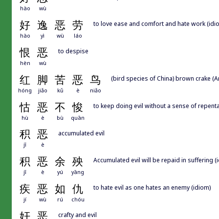
hào
wù
好
逸
恶
劳
to love ease and comfort and hate work (idi
hào
yì
wù
láo
恨
恶
to despise
hèn
wù
红
脚
苦
恶
鸟
(bird species of China) brown crake (
hóng
jiǎo
kǔ
è
niǎo
怙
恶
不
悛
to keep doing evil without a sense of repent
hù
è
bù
quān
积
恶
accumulated evil
jī
è
积
恶
余
殃
Accumulated evil will be repaid in suffering (
jī
è
yú
yāng
疾
恶
如
仇
to hate evil as one hates an enemy (idiom)
jí
wù
rú
chóu
奸
恶
crafty and evil