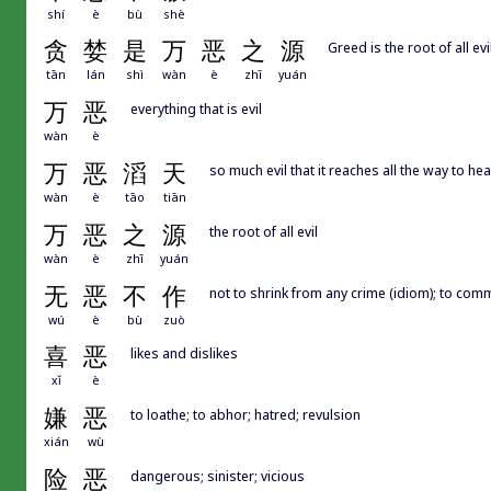
shí
è
bù
shè
贪
婪
是
万
恶
之
源
Greed is the root of all evil
tān
lán
shì
wàn
è
zhī
yuán
万
恶
everything that is evil
wàn
è
万
恶
滔
天
so much evil that it reaches all the way to he
wàn
è
tāo
tiān
万
恶
之
源
the root of all evil
wàn
è
zhī
yuán
无
恶
不
作
not to shrink from any crime (idiom); to co
wú
è
bù
zuò
喜
恶
likes and dislikes
xǐ
è
嫌
恶
to loathe; to abhor; hatred; revulsion
xián
wù
险
恶
dangerous; sinister; vicious