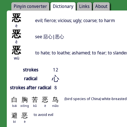
Pinyin converter
Dictionary
Links
About
恶
evil; fierce; vicious; ugly; coarse; to harm
è
恶
see 惡心|恶心
ě
恶
to hate; to loathe; ashamed; to fear; to slande
wù
strokes
12
心
radical
strokes after radical
8
白
胸
苦
恶
鸟
(bird species of China) white-breaste
bái
xiōng
kǔ
è
niǎo
避
恶
to avoid evil
bì
è