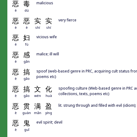
恶
毒
malicious
è
dú
恶
恶
实
实
very fierce
è
è
shí
shí
恶
妇
vicious wife
è
fù
恶
感
malice; ill will
è
gǎn
恶
搞
spoof (web-based genre in PRC, acquiring cult status from 
poems etc)
è
gǎo
恶
搞
文
化
spoofing culture (Web-based genre in PRC acq
collections, texts, poems etc)
è
gǎo
wén
huà
恶
贯
满
盈
lit. strung through and filled with evil (idiom)
è
guàn
mǎn
yíng
恶
鬼
evil spirit; devil
è
guǐ