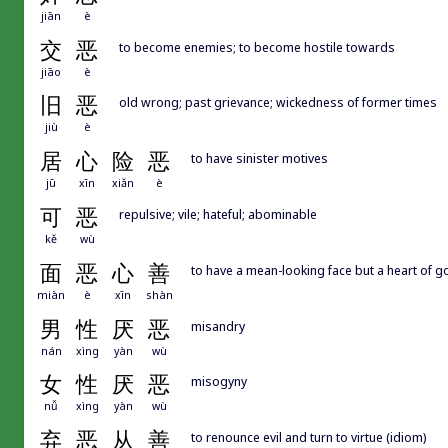
jiān
è
交
恶
to become enemies; to become hostile towards
jiāo
è
旧
恶
old wrong; past grievance; wickedness of former times
jiù
è
居
心
险
恶
to have sinister motives
jū
xīn
xiǎn
è
可
恶
repulsive; vile; hateful; abominable
kě
wù
面
恶
心
善
to have a mean-looking face but a heart of go
miàn
è
xīn
shàn
男
性
厌
恶
misandry
nán
xìng
yàn
wù
女
性
厌
恶
misogyny
nǚ
xìng
yàn
wù
弃
恶
从
善
to renounce evil and turn to virtue (idiom)