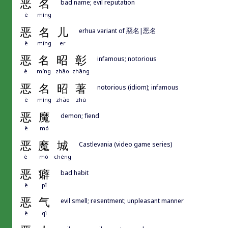
恶
名
bad name; evil reputation
è
míng
恶
名
儿
erhua variant of 惡名|恶名
è
míng
er
恶
名
昭
彰
infamous; notorious
è
míng
zhāo
zhāng
恶
名
昭
著
notorious (idiom); infamous
è
míng
zhāo
zhù
恶
魔
demon; fiend
è
mó
恶
魔
城
Castlevania (video game series)
è
mó
chéng
恶
癖
bad habit
è
pǐ
恶
气
evil smell; resentment; unpleasant manner
è
qì