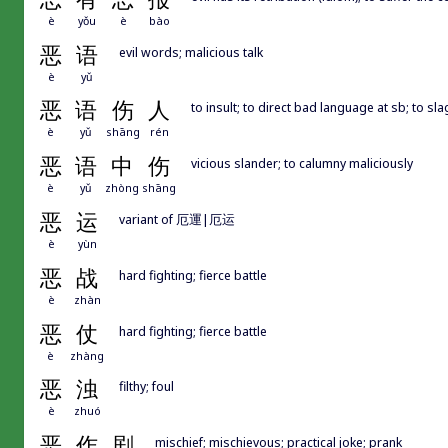
è
yǒu
è
bào
恶
语
evil words; malicious talk
è
yǔ
恶
语
伤
人
to insult; to direct bad language at sb; to sla
è
yǔ
shāng
rén
恶
语
中
伤
vicious slander; to calumny maliciously
è
yǔ
zhòng
shāng
恶
运
variant of 厄運|厄运
è
yùn
恶
战
hard fighting; fierce battle
è
zhàn
恶
仗
hard fighting; fierce battle
è
zhàng
恶
浊
filthy; foul
è
zhuó
恶
作
剧
mischief; mischievous; practical joke; prank