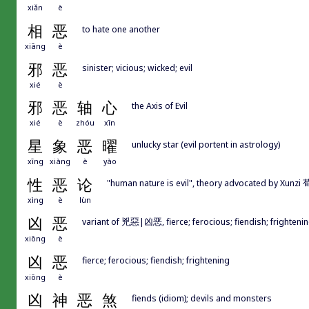
xiǎn
è
相
恶
to hate one another
xiāng
è
邪
恶
sinister; vicious; wicked; evil
xié
è
邪
恶
轴
心
the Axis of Evil
xié
è
zhóu
xīn
星
象
恶
曜
unlucky star (evil portent in astrology)
xīng
xiàng
è
yào
性
恶
论
"human nature is evil", theory advocated by Xunzi
xìng
è
lùn
凶
恶
variant of 兇惡|凶恶, fierce; ferocious; fiendish; frighteni
xiōng
è
凶
恶
fierce; ferocious; fiendish; frightening
xiōng
è
凶
神
恶
煞
fiends (idiom); devils and monsters