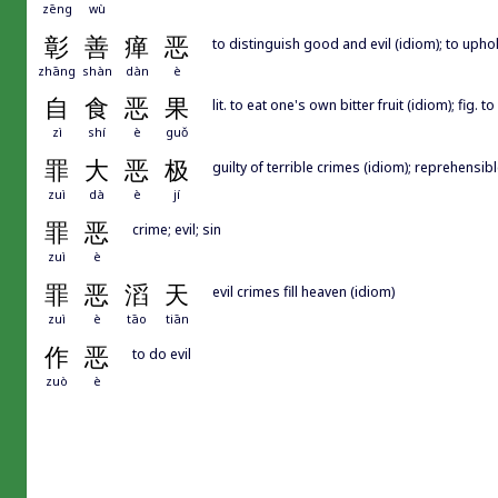
zēng
wù
彰
善
瘅
恶
to distinguish good and evil (idiom); to uph
zhāng
shàn
dàn
è
自
食
恶
果
lit. to eat one's own bitter fruit (idiom); fig
zì
shí
è
guǒ
罪
大
恶
极
guilty of terrible crimes (idiom); reprehensib
zuì
dà
è
jí
罪
恶
crime; evil; sin
zuì
è
罪
恶
滔
天
evil crimes fill heaven (idiom)
zuì
è
tāo
tiān
作
恶
to do evil
zuò
è