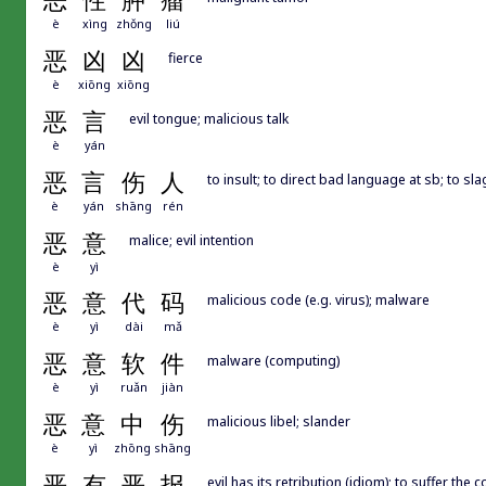
恶
性
肿
瘤
è
xìng
zhǒng
liú
恶
凶
凶
fierce
è
xiōng
xiōng
恶
言
evil tongue; malicious talk
è
yán
恶
言
伤
人
to insult; to direct bad language at sb; to sla
è
yán
shāng
rén
恶
意
malice; evil intention
è
yì
恶
意
代
码
malicious code (e.g. virus); malware
è
yì
dài
mǎ
恶
意
软
件
malware (computing)
è
yì
ruǎn
jiàn
恶
意
中
伤
malicious libel; slander
è
yì
zhōng
shāng
恶
有
恶
报
evil has its retribution (idiom); to suffer t