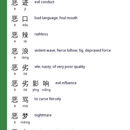
恶
迹
evil conduct
è
jì
恶
口
bad language; foul mouth
è
kǒu
恶
辣
ruthless
è
là
恶
浪
violent wave; fierce billow; fig. depraved force
è
làng
恶
劣
vile; nasty; of very poor quality
è
liè
恶
劣
影
响
evil influence
è
liè
yǐng
xiǎng
恶
骂
to curse fiercely
è
mà
恶
梦
nightmare
è
mèng