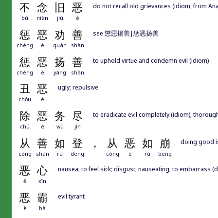
不
念
旧
恶
do not recall old grievances (idiom, from Ana
bù
niàn
jiù
è
惩
恶
劝
善
see 懲惡揚善|惩恶扬善
chéng
è
quàn
shàn
惩
恶
扬
善
to uphold virtue and condemn evil (idiom)
chéng
è
yáng
shàn
丑
恶
ugly; repulsive
chǒu
è
除
恶
务
尽
to eradicate evil completely (idiom); thorou
chú
è
wù
jìn
从
善
如
登
，
从
恶
如
崩
doing good is 
cóng
shàn
rú
dēng
cóng
è
rú
bēng
恶
心
nausea; to feel sick; disgust; nauseating; to embarrass (d
ě
xīn
恶
霸
evil tyrant
è
bà