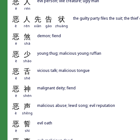
恶
人
evil person; vile creature; ugly man
è
rén
恶
人
先
告
状
the guilty party files the suit; the thief 
è
rén
xiān
gào
zhuàng
恶
煞
demon; fiend
è
shà
恶
少
young thug; malicious young ruffian
è
shào
恶
舌
vicious talk; malicious tongue
è
shé
恶
神
malignant deity; fiend
è
shén
恶
声
malicious abuse; lewd song; evil reputation
è
shēng
恶
誓
evil oath
è
shì