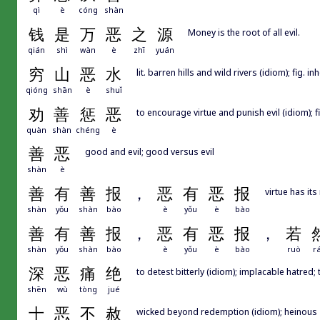
qì
è
cóng
shàn
钱
是
万
恶
之
源
Money is the root of all evil.
qián
shì
wàn
è
zhī
yuán
穷
山
恶
水
lit. barren hills and wild rivers (idiom); fig.
qióng
shān
è
shuǐ
劝
善
惩
恶
to encourage virtue and punish evil (idiom); f
quàn
shàn
chéng
è
善
恶
good and evil; good versus evil
shàn
è
善
有
善
报
，
恶
有
恶
报
virtue has its
shàn
yǒu
shàn
bào
è
yǒu
è
bào
善
有
善
报
，
恶
有
恶
报
，
若
shàn
yǒu
shàn
bào
è
yǒu
è
bào
ruò
r
深
恶
痛
绝
to detest bitterly (idiom); implacable hatred
shēn
wù
tòng
jué
十
恶
不
赦
wicked beyond redemption (idiom); heinous