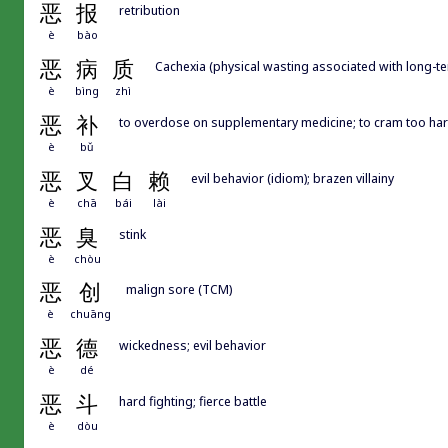
恶
报
retribution
è
bào
恶
病
质
Cachexia (physical wasting associated with long-te
è
bìng
zhì
恶
补
to overdose on supplementary medicine; to cram too ha
è
bǔ
恶
叉
白
赖
evil behavior (idiom); brazen villainy
è
chā
bái
lài
恶
臭
stink
è
chòu
恶
创
malign sore (TCM)
è
chuāng
恶
德
wickedness; evil behavior
è
dé
恶
斗
hard fighting; fierce battle
è
dòu