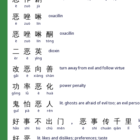
è
zuò
jù
恶
唑
啉
oxacillin
è
zuò
lín
恶
唑
啉
酮
oxacillin
è
zuò
lín
tóng
二
恶
英
dioxin
èr
è
yīng
改
恶
向
善
turn away from evil and follow virtue
gǎi
è
xiàng
shàn
功
率
恶
化
power penalty
gōng
lǜ
è
huà
鬼
怕
恶
人
lit. ghosts are afraid of evil too; an evil pe
guǐ
pà
è
rén
好
事
不
出
门
，
恶
事
传
千
里
hǎo
shì
bù
chū
mén
è
shì
chuán
qiān
lǐ
好
恶
lit. likes and dislikes; preferences; taste