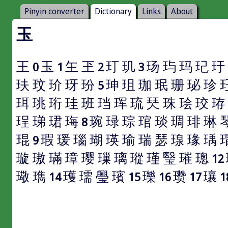
Pinyin converter
Dictionary
Links
About
玉
王
玉
玍
玊
玎
玑
玚
玙
玛
玘
玗
0
1
2
3
玞
玟
玠
玡
玢
珅
珇
珈
珉
珊
珌
珍
5
珥
珧
珩
珪
班
珰
珲
琉
珡
珠
㻅
珓
珔
珵
珶
珺
珻
琬
琭
琮
琯
琰
琱
琲
琳
8
琨
瑕
瑗
瑙
瑚
瑛
瑜
瑞
瑟
瑔
瑑
瑀
9
璇
璈
璊
璋
璎
璅
璃
瑽
瑾
瑿
璀
璁
12
璥
㻽
瓁
瓀
璺
璸
瓅
瓒
瓖
14
15
16
17
1